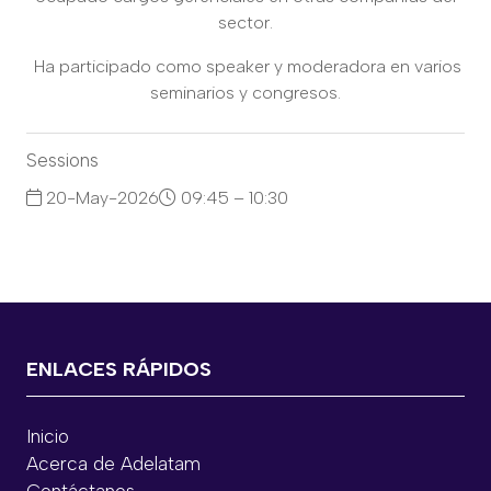
sector.
Ha participado como speaker y moderadora en varios
seminarios y congresos.
Sessions
20-May-2026
09:45 – 10:30
Sesión 1: Regulación para una red en transición: el
nuevo rol de la distribución eléctrica
ENLACES RÁPIDOS
Inicio
Acerca de Adelatam