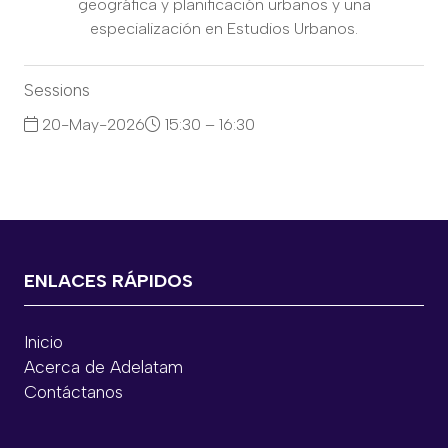
geográfica y planificación urbanos y una
especialización en Estudios Urbanos.
Sessions
20-May-2026
15:30 – 16:30
Sesión 5: Blindando la red: estrategias de resiliencia y
gestión de eventos de alto impacto
ENLACES RÁPIDOS
Inicio
Acerca de Adelatam
Contáctanos