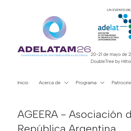
20-21 de mayo de 
DoubleTree by Hilto
Inicio
Acerca de
Programa
Patrocin
Show
Show
submenu
submenu
for:
for:
Acerca
Programa
de
AGEERA - Asociación de
República Argentina