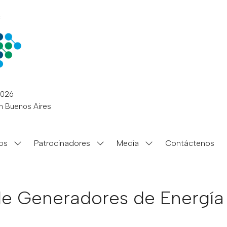
2026
n Buenos Aires
ios
Patrocinadores
Media
Contáctenos
Show
Show
Show
submenu
submenu
submenu
for:
for:
for:
Patrocinios
Patrocinadores
Media
 Generadores de Energía E