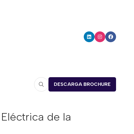
DESCARGA BROCHURE
(opens
in
a
new
léctrica de la
tab)