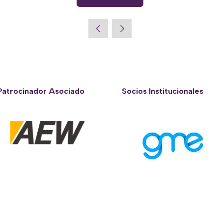
(opens
in
a
new
tab)
Patrocinador Asociado
Socios Institucionales