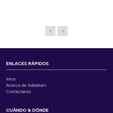
adelatam-2026-busca-fortalecer-la-
infraestructura-de-la-red-electrica-para-la-
transicion-energetica/
ENLACES RÁPIDOS
Inicio
Acerca de Adelatam
Contáctanos
CUÁNDO & DÓNDE